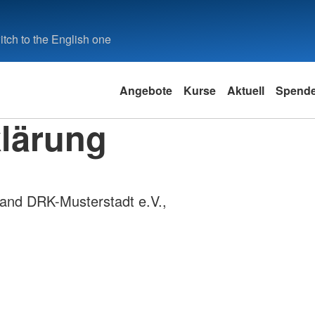
tch to the English one
Angebote
Kurse
Aktuell
Spend
klärung
and DRK-Musterstadt e.V.,