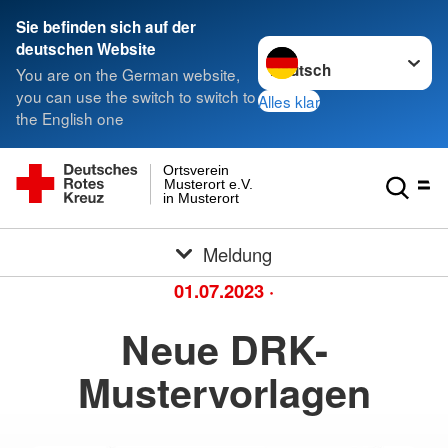
Sie befinden sich auf der
Sprache wechseln zu
deutschen Website
You are on the German website,
you can use the switch to switch to
Alles klar
the English one
Ortsverein
Musterort e.V.
in Musterort
Meldung
01.07.2023
·
Neue DRK-
Mustervorlagen