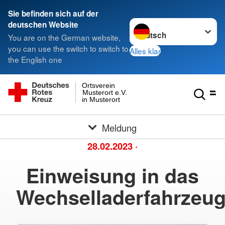
Sie befinden sich auf der
Sprache wechseln zu
deutschen Website
You are on the German website,
you can use the switch to switch to
Alles klar
the English one
Ortsverein
Musterort e.V.
in Musterort
Meldung
28.02.2023
·
Einweisung in das
Wechselladerfahrzeu